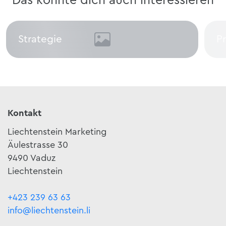
Das könnte dich auch interessieren
Strategie
P
Strategie
Pr
Kontakt
Liechtenstein Marketing
Äulestrasse 30
9490 Vaduz
Liechtenstein
+423 239 63 63
info@liechtenstein.li