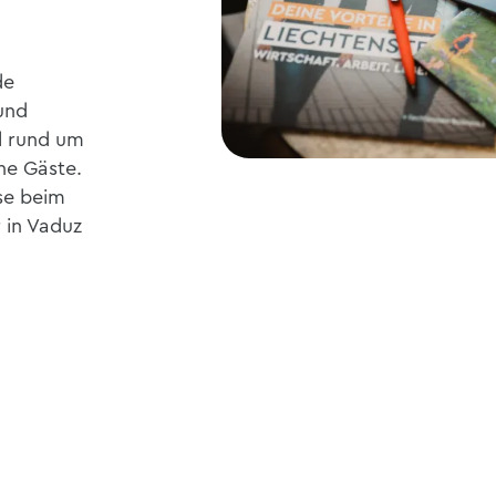
de
und
l rund um
ine Gäste.
se beim
 in Vaduz