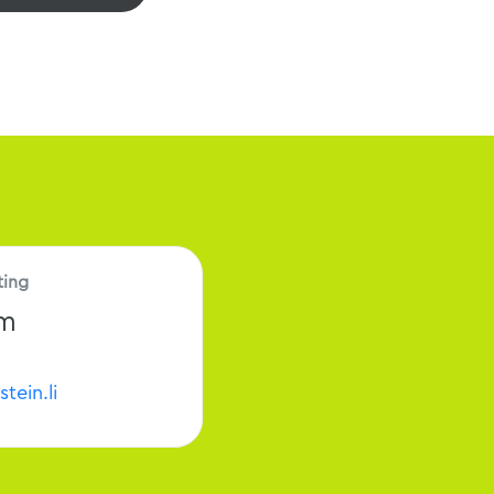
ting
am
stein.li