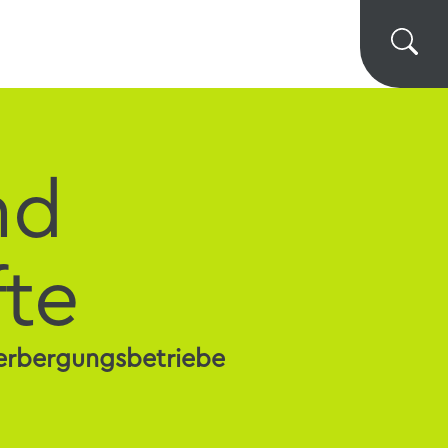
nd
fte
herbergungsbetriebe