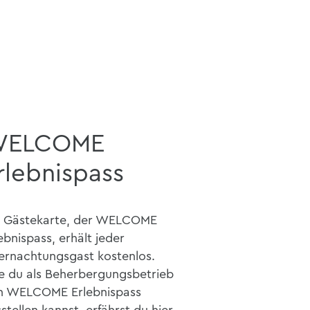
ELCOME
rlebnispass
e Gästekarte, der WELCOME
ebnispass, erhält jeder
ernachtungsgast kostenlos.
e du als Beherbergungsbetrieb
n WELCOME Erlebnispass
stellen kannst, erfährst du hier.