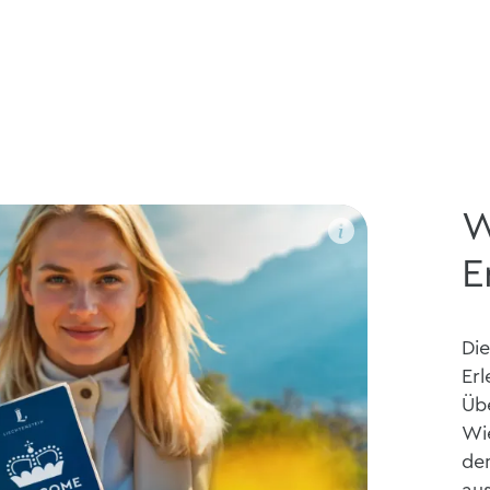
W
E
Di
Erl
Üb
Wi
de
aus