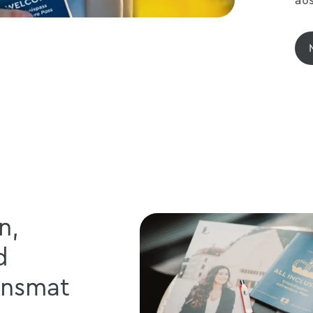
n,
d
onsmat