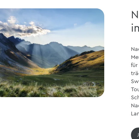
N
i
Nac
Mer
für
tr
Sw
Tou
Sch
Nac
La