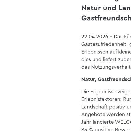
Natur und Land
Gastfreundsch
22.04.2026 -
Das Fü
Gästezufriedenheit, 
Erlebnissen auf kle
dies und
liefert
zude
das Nutzung
s
verhal
Natur, Gastfreundsc
Die Ergebnisse zeige
Erlebnisfaktoren: R
Landschaft positiv
u
Angebote werden st
Jahr lancierte
WELCOM
85 % positive Bewer