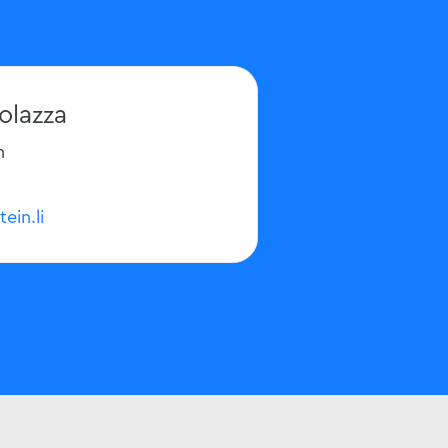
olazza
n
tein.li