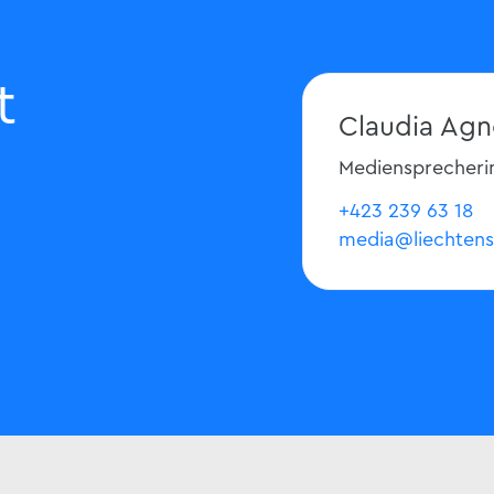
t
Claudia Agn
Mediensprecheri
+423 239 63 18
media@liechtens