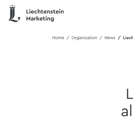
Home
Organisation
News
Liec
L
a