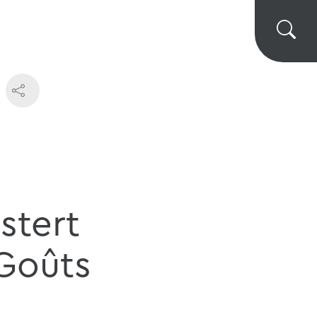
stert
 Goûts