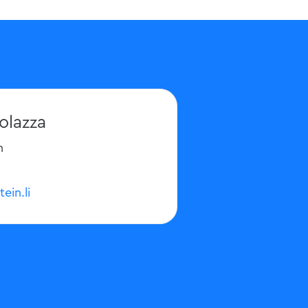
olazza
n
tein.li