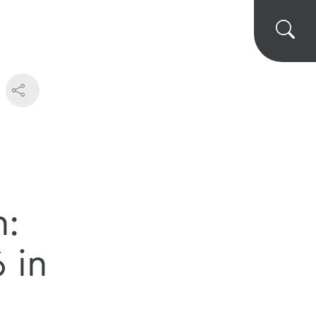
n:
 in