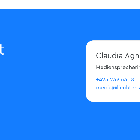
t
Claudia Agn
Mediensprecheri
+423 239 63 18
media@liechtens